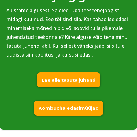
Alustame algusest. Sa oled juba teeseenejoogist
midagi kuulnud. See tõi sind siia. Kas tahad ise edasi
minemiseks mõned nipid või soovid tulla pikemale
juhendatud teekonnale? Kiire alguse võid teha minu
tasuta juhendi abil. Kui sellest väheks jääb, siis tule
uudista siin koolitusi ja kursusi edasi.
Lae alla tasuta juhend
Kombucha edasimüüjad