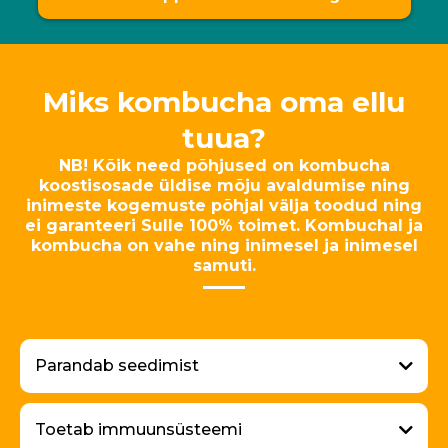
Miks kombucha oma ellu
tuua?
NB! Kõik need põhjused on kombucha
koostisosade üldise mõju avaldumise ning
inimeste kogemuste põhjal välja toodud ning
ei garanteeri Sulle 100% toimet. Kombuchal ja
kombucha on vahe ning inimesel ja inimesel
samuti.
Parandab seedimist
Toetab immuunsüsteemi