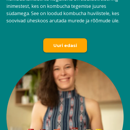
inimestest, kes on kombucha tegemise juures
südamega. See on loodud kombucha huvilistele, kes
soovivad üheskoos arutada murede ja rõõmude üle.
Uuri edasi