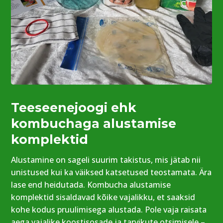
Teeseenejoogi ehk
kombuchaga alustamise
komplektid
Alustamine on sageli suurim takistus, mis jätab nii
unistused kui ka väiksed katsetused teostamata. Ära
lase end heidutada. Kombucha alustamise
komplektid sisaldavad kõike vajalikku, et saaksid
kohe kodus pruulimisega alustada. Pole vaja raisata
aega vajalike koostisosade ja tarvikute otsimisele –