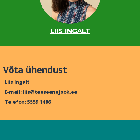
LIIS INGALT
Võta ühendust
Liis Ingalt
E-mail:
liis@teeseenejook.ee
Telefon: 5559 1486