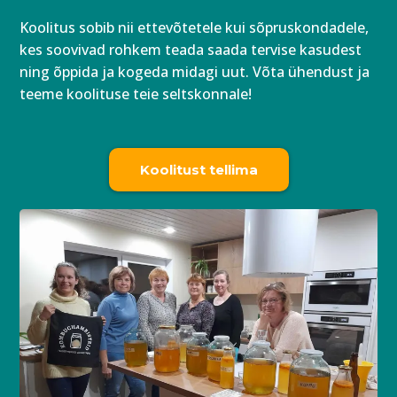
Koolitus sobib nii ettevõtetele kui sõpruskondadele,
kes soovivad rohkem teada saada tervise kasudest
ning õppida ja kogeda midagi uut. Võta ühendust ja
teeme koolituse teie seltskonnale!
Koolitust tellima