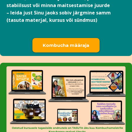
stabiilsust või minna maitsestamise juurde
– leida just Sinu jaoks sobiv järgmine samm
(tasuta materjal, kursus või sündmus)
Kombucha määraja