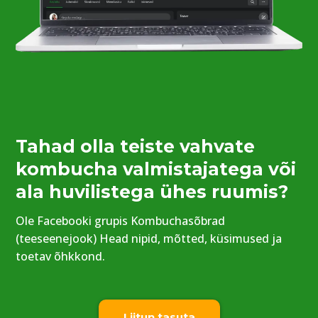
Tahad olla teiste vahvate
kombucha valmistajatega või
ala huvilistega ühes ruumis?
Ole Facebooki grupis Kombuchasõbrad
(teeseenejook) Head nipid, mõtted, küsimused ja
toetav õhkkond.
Liitun tasuta